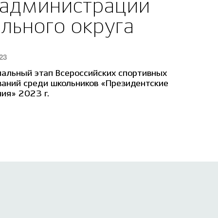
 администрации
льного округа
23
13 Марта 2
альный этап Всероссийских спортивных
О БЕЗОП
ваний среди школьников «Президентские
ия» 2023 г.