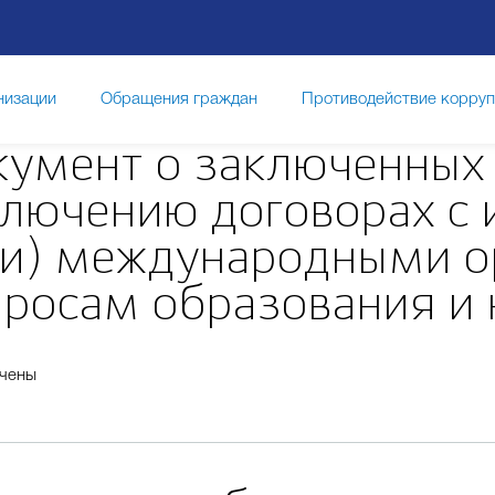
низации
Обращения граждан
Противодействие корру
кумент о заключенных
ключению договорах с
ли) международными о
просам образования и 
чены