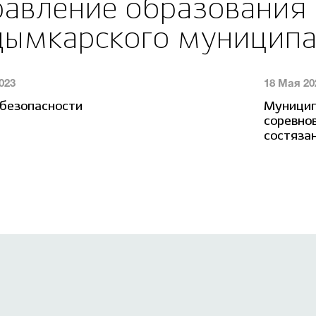
равление образования
дымкарского муниципа
023
18 Мая 20
 безопасности
Муницип
соревно
состязан