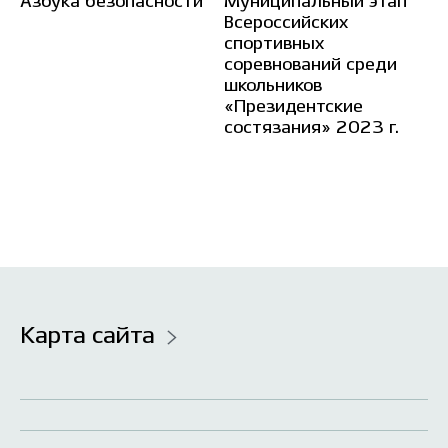
Азбука безопасности
Муниципальный этап
О
Всероссийских
Н
спортивных
соревнований среди
школьников
«Президентские
состязания» 2023 г.
Карта сайта