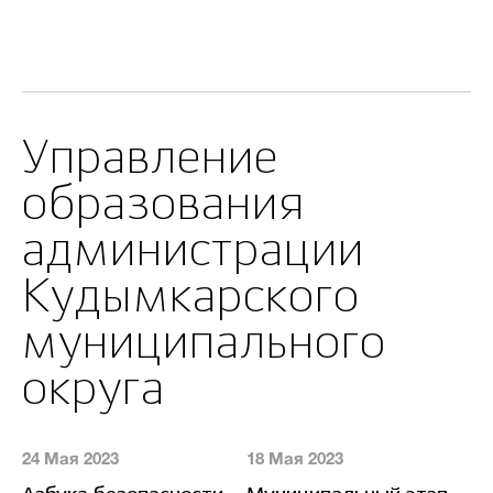
Управление
образования
администрации
Кудымкарского
муниципального
округа
24 Мая 2023
18 Мая 2023
13