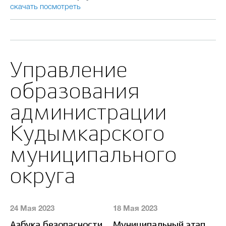
скачать
посмотреть
Управление
образования
администрации
Кудымкарского
муниципального
округа
24 Мая 2023
18 Мая 2023
13
Азбука безопасности
Муниципальный этап
О