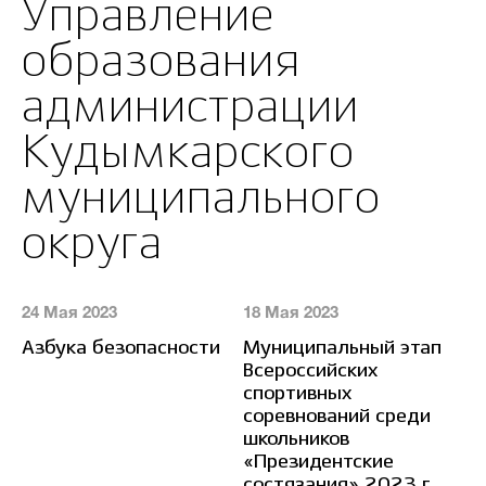
Управление
образования
администрации
Кудымкарского
муниципального
округа
24 Мая 2023
18 Мая 2023
13
Азбука безопасности
Муниципальный этап
О
Всероссийских
Н
спортивных
соревнований среди
школьников
«Президентские
состязания» 2023 г.