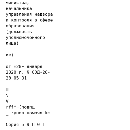
министра,
начальника
управления надзора
и контроля в сфере
образования
(должность
уполномоченного
лица)
ие)
от «28» января
2020 г. № СЭД-26-
20-05-31
Ш
\
V
rff*~(подпщ
_ :упол номоче km
Серия 5 9 П 0 1